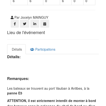
6
6
0
6
0
0
Par Jocelyn MAINGUY
Lieu de l'événement
Détails
Participations
Détails:
Remarques:
Les bateaux se trouvent au port Vauban à Antibes, à la
panne E5
ATTENTION, il est strictement interdit de monter à bord
des bateaux sans la présence du chef de bord ou d'un